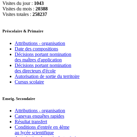
Visites du jour :
1043
Visites du mois :
20388
Visites totales :
258237
Préscolaire & Primaire
Attributions - organisation
Date des compositions
Décisions portant nomination
des maîtres d'application
Décisions portant nomination
des directeurs d'école
Autorisation de sortie du territoire
Cursus scolaire
Enseig. Secondaire
Attributions - organisation
Canevas enquêtes rapides
Résultat transfert
Conditions d'entrée en 4ème
au lycée scientifique