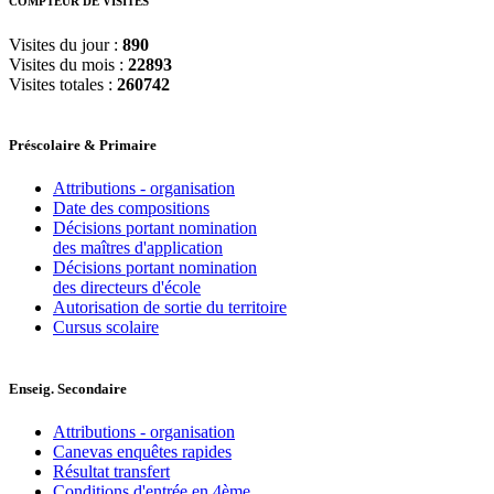
COMPTEUR DE VISITES
Visites du jour :
890
Visites du mois :
22893
Visites totales :
260742
Préscolaire & Primaire
Attributions - organisation
Date des compositions
Décisions portant nomination
des maîtres d'application
Décisions portant nomination
des directeurs d'école
Autorisation de sortie du territoire
Cursus scolaire
Enseig. Secondaire
Attributions - organisation
Canevas enquêtes rapides
Résultat transfert
Conditions d'entrée en 4ème