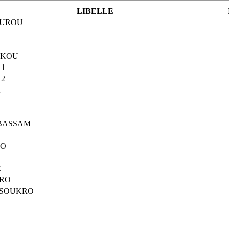
LIBELLE
UROU
UKOU
1
2
A
BASSAM
GO
E
DRO
SOUKRO