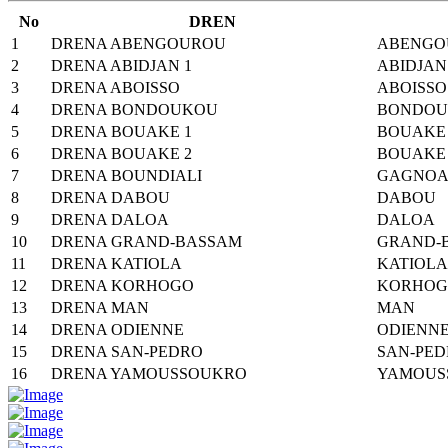
No
DREN
1
DRENA ABENGOUROU
ABENGO
2
DRENA ABIDJAN 1
ABIDJAN
3
DRENA ABOISSO
ABOISSO
4
DRENA BONDOUKOU
BONDO
5
DRENA BOUAKE 1
BOUAKE 
6
DRENA BOUAKE 2
BOUAKE 
7
DRENA BOUNDIALI
GAGNO
8
DRENA DABOU
DABOU
9
DRENA DALOA
DALOA
10
DRENA GRAND-BASSAM
GRAND-
11
DRENA KATIOLA
KATIOLA
12
DRENA KORHOGO
KORHO
13
DRENA MAN
MAN
14
DRENA ODIENNE
ODIENN
15
DRENA SAN-PEDRO
SAN-PE
16
DRENA YAMOUSSOUKRO
YAMOUS