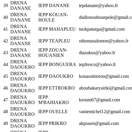
DRENA
39
IEPP DANANE
iepdanane@yahoo.fr
DANANE
DRENA
IEPP KOUAN-
40
diallonouhounpele@gmail.
DANANE
HOULE
DRENA
41
IEPP MAHAPLEU
tuokpatarga@gmail.com
DANANE
DRENA
42
IEPP TEAPLEU
othomasalomon@yahoo.fr
DANANE
DRENA
IEPP ZOUAN-
43
diazakus@yahoo.fr
DANANE
HOUANIEN
DRENA
44
IEPP BONGUERA
iepfresco@yahoo.fr
DAOUKRO
DRENA
45
IEPP DAOUKRO
kouassimorou@gmail.com
DAOUKRO
DRENA
46
IEPP ETTROKRO
aboubakarysiriki@gmail.co
DAOUKRO
DRENA
IEPP
47
ksoum67@gmail.com
DAOUKRO
M'BAHIAKRO
DRENA
48
IEPP OUELLE
vaniemichel12@gmail.com
DAOUKRO
DRENA
49
IEPP PRIKRO
akpouen@gmail.com
DAOUKRO