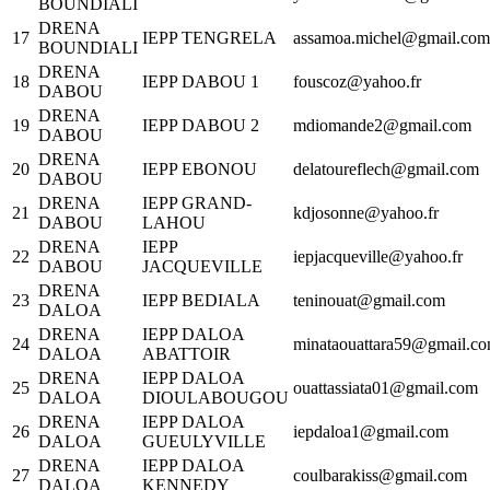
BOUNDIALI
DRENA
17
IEPP TENGRELA
assamoa.michel@gmail.com
BOUNDIALI
DRENA
18
IEPP DABOU 1
fouscoz@yahoo.fr
DABOU
DRENA
19
IEPP DABOU 2
mdiomande2@gmail.com
DABOU
DRENA
20
IEPP EBONOU
delatoureflech@gmail.com
DABOU
DRENA
IEPP GRAND-
21
kdjosonne@yahoo.fr
DABOU
LAHOU
DRENA
IEPP
22
iepjacqueville@yahoo.fr
DABOU
JACQUEVILLE
DRENA
23
IEPP BEDIALA
teninouat@gmail.com
DALOA
DRENA
IEPP DALOA
24
minataouattara59@gmail.c
DALOA
ABATTOIR
DRENA
IEPP DALOA
25
ouattassiata01@gmail.com
DALOA
DIOULABOUGOU
DRENA
IEPP DALOA
26
iepdaloa1@gmail.com
DALOA
GUEULYVILLE
DRENA
IEPP DALOA
27
coulbarakiss@gmail.com
DALOA
KENNEDY