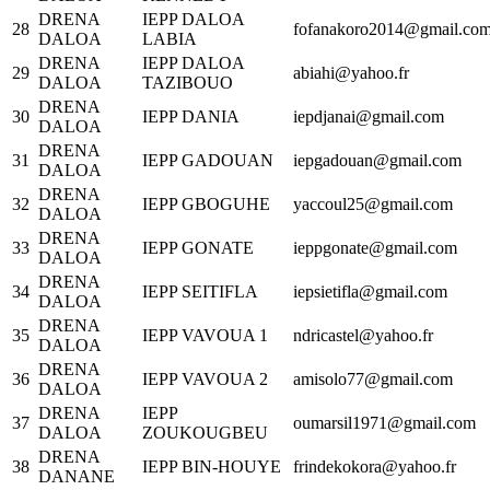
DRENA
IEPP DALOA
28
fofanakoro2014@gmail.co
DALOA
LABIA
DRENA
IEPP DALOA
29
abiahi@yahoo.fr
DALOA
TAZIBOUO
DRENA
30
IEPP DANIA
iepdjanai@gmail.com
DALOA
DRENA
31
IEPP GADOUAN
iepgadouan@gmail.com
DALOA
DRENA
32
IEPP GBOGUHE
yaccoul25@gmail.com
DALOA
DRENA
33
IEPP GONATE
ieppgonate@gmail.com
DALOA
DRENA
34
IEPP SEITIFLA
iepsietifla@gmail.com
DALOA
DRENA
35
IEPP VAVOUA 1
ndricastel@yahoo.fr
DALOA
DRENA
36
IEPP VAVOUA 2
amisolo77@gmail.com
DALOA
DRENA
IEPP
37
oumarsil1971@gmail.com
DALOA
ZOUKOUGBEU
DRENA
38
IEPP BIN-HOUYE
frindekokora@yahoo.fr
DANANE