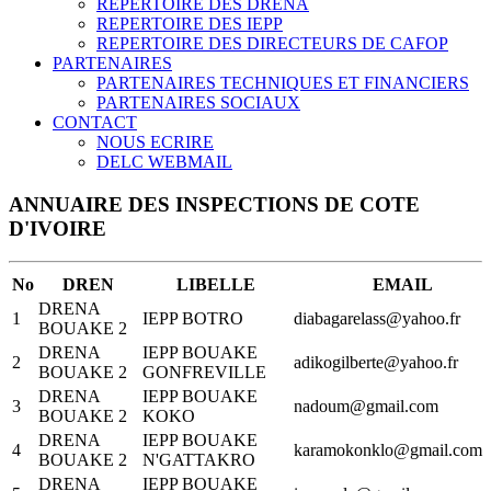
REPERTOIRE DES DRENA
REPERTOIRE DES IEPP
REPERTOIRE DES DIRECTEURS DE CAFOP
PARTENAIRES
PARTENAIRES TECHNIQUES ET FINANCIERS
PARTENAIRES SOCIAUX
CONTACT
NOUS ECRIRE
DELC WEBMAIL
ANNUAIRE DES INSPECTIONS DE COTE
D'IVOIRE
No
DREN
LIBELLE
EMAIL
DRENA
1
IEPP BOTRO
diabagarelass@yahoo.fr
BOUAKE 2
DRENA
IEPP BOUAKE
2
adikogilberte@yahoo.fr
BOUAKE 2
GONFREVILLE
DRENA
IEPP BOUAKE
3
nadoum@gmail.com
BOUAKE 2
KOKO
DRENA
IEPP BOUAKE
4
karamokonklo@gmail.com
BOUAKE 2
N'GATTAKRO
DRENA
IEPP BOUAKE