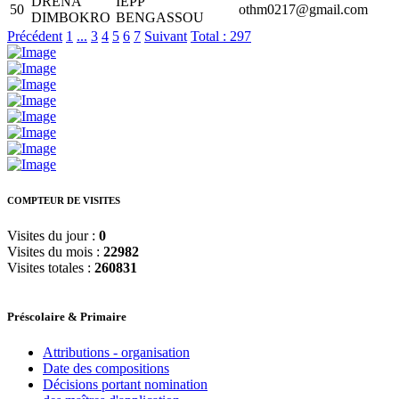
DRENA
IEPP
50
othm0217@gmail.com
DIMBOKRO
BENGASSOU
Précédent
1
...
3
4
5
6
7
Suivant
Total : 297
COMPTEUR DE VISITES
Visites du jour :
0
Visites du mois :
22982
Visites totales :
260831
Préscolaire & Primaire
Attributions - organisation
Date des compositions
Décisions portant nomination